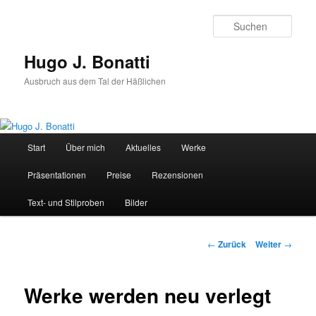
Zum
Inhalt
Such
wechseln
Hugo J. Bonatti
Ausbruch aus dem Tal der Häßlichen
Hauptmenü
Start
Über mich
Aktuelles
Werke
Präsentationen
Preise
Rezensionen
Text- und Stilproben
Bilder
Beitrags-
←
Zurück
Weiter
→
Navigation
Werke werden neu verlegt