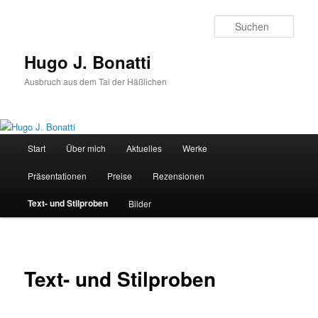
Zum
Inhalt
Such
wechseln
Hugo J. Bonatti
Ausbruch aus dem Tal der Häßlichen
Hauptmenü
Start
Über mich
Aktuelles
Werke
Präsentationen
Preise
Rezensionen
Text- und Stilproben
Bilder
Text- und Stilproben