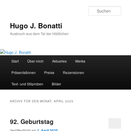
Zum
Zum
Inhalt
sekundären
Such
wechseln
Inhalt
wechseln
Hugo J. Bonatti
Ausbruch aus dem Tal der Häßlichen
Hauptmenü
Start
Über mich
Aktuelles
Werke
Präsentationen
Preise
Rezensionen
Text- und Stilproben
Bilder
ARCHIV FÜR DEN MONAT:
APRIL 2025
92. Geburtstag
Veröffentlicht am
1. April 2025