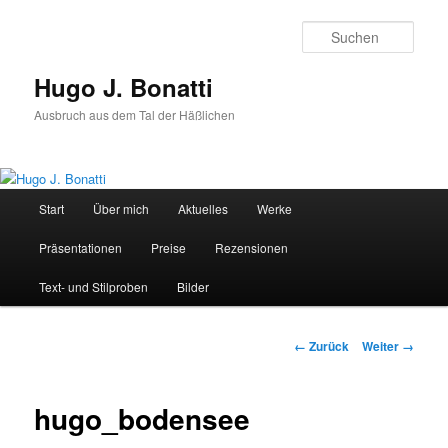
Zum
Inhalt
Such
wechseln
Hugo J. Bonatti
Ausbruch aus dem Tal der Häßlichen
Hauptmenü
Start
Über mich
Aktuelles
Werke
Präsentationen
Preise
Rezensionen
Text- und Stilproben
Bilder
Bilder-
← Zurück
Weiter →
Navigation
hugo_bodensee