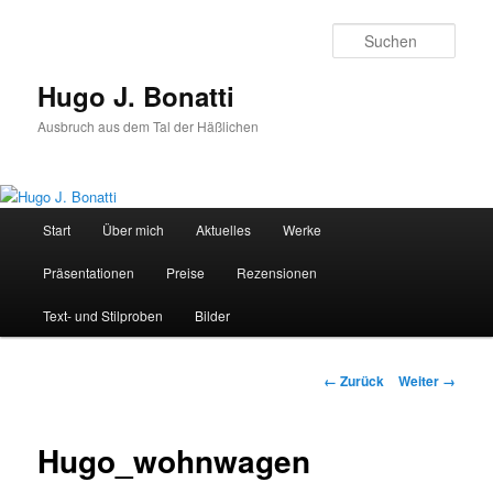
Zum
Inhalt
Such
wechseln
Hugo J. Bonatti
Ausbruch aus dem Tal der Häßlichen
Hauptmenü
Start
Über mich
Aktuelles
Werke
Präsentationen
Preise
Rezensionen
Text- und Stilproben
Bilder
Bilder-
← Zurück
Weiter →
Navigation
Hugo_wohnwagen